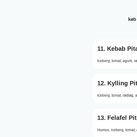
køb
11.
Kebab Pit
Iceberg,
tomat,
agurk,
r
12.
Kylling Pi
Iceberg,
tomat,
rødløg,
a
13.
Felafel Pi
Humus,
iceberg,
tomat,