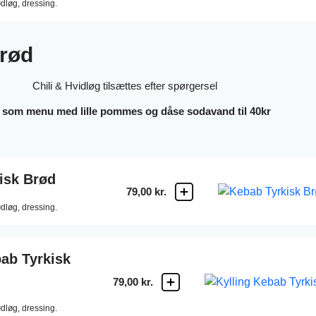
ødløg,
dressing.
Brød
Chili & Hvidløg tilsættes efter spørgersel
som menu med lille pommes og dåse sodavand til 40kr
isk Brød
79,00 kr.
ødløg,
dressing.
bab Tyrkisk
79,00 kr.
ødløg,
dressing.