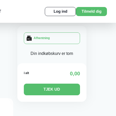
T
Log ind
Tilmeld dig
Afhentning
Din indkøbskurv er tom
0,00
i alt
TJEK UD