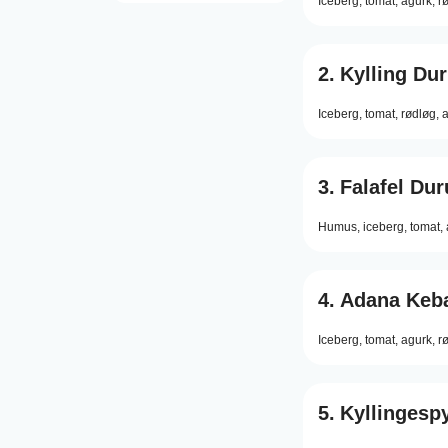
Iceberg,
tomat,
agurk,
r
2.
Kylling Du
Iceberg,
tomat,
rødløg,
a
3.
Falafel Du
Humus,
iceberg,
tomat,
4.
Adana Keb
Iceberg,
tomat,
agurk,
r
5.
Kyllingesp