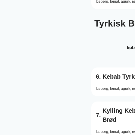
Iceberg,
tomat,
agurk,
r
Tyrkisk 
køb 
6.
Kebab Tyrk
Iceberg,
tomat,
agurk,
r
Kylling Ke
7.
Brød
Iceberg,
tomat,
agurk,
r