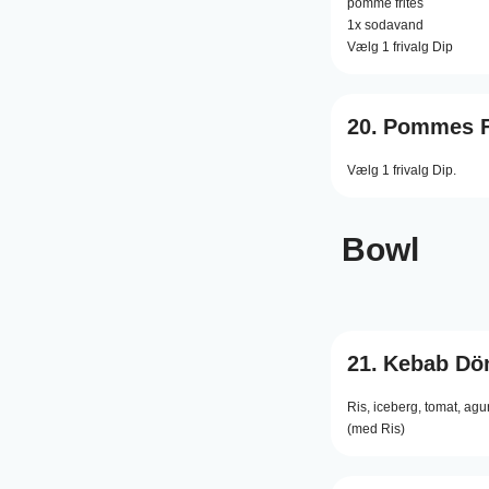
pomme frites
1x sodavand
Vælg 1 frivalg Dip
20.
Pommes F
Vælg 1 frivalg Dip.
Bowl
21.
Kebab Dö
Ris,
iceberg,
tomat,
agur
(med Ris)