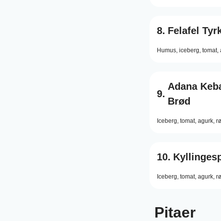
8.
Felafel Tyr
Humus,
iceberg,
tomat,
Adana Keba
9.
Brød
Iceberg,
tomat,
agurk,
r
10.
Kyllinges
Iceberg,
tomat,
agurk,
r
Pitaer