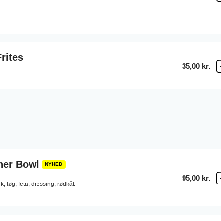
rites
35,00 kr.
ner Bowl
NYHED
95,00 kr.
k,
løg,
feta,
dressing,
rødkål.